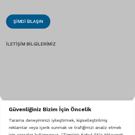
ŞİMDİ ULAŞIN
İLETİŞİM BİLGİLERİMİZ
Güvenliğiniz Bizim İçin Öncelik
HAKKIMIZDA
HİZMETLERİMİZ
EUROPAGES
Tarama deneyiminizi iyileştirmek, kişiselleştirilmiş
reklamlar veya içerik sunmak ve trafiğimizi analiz etmek
TTA-KARİYER
BLOG
İLETİŞİM
için çerezler kullanıyoruz. "Tümünü Kabul Et"e tıklayarak